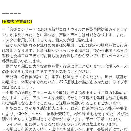
ーーーーー
[有観客 注意事項]
・「音楽コンサートにおける新型コロナウイルス感染予防対策ガイドライ
ン」が撤廃されたことに基づき、声援・声出しは可能となります。また、
マスクの着用に関しましても、個人の判断に委ねます。
・後から来場されるお連れのお客様の場所、ご自分意外の場所を取る行為
は禁止となります。お連れ様がいらっしゃる場合は、後から来場されるお
客様を会場フロア後方でお待ち頂き合流してから空いているスペースへご
移動お願いいたします。
・足元など周辺に大きな荷物を置く行為は禁止となります。会場スペース
のある場所も限られてますのでお気をつけください。
・出発前に各自体温計にて、事前に検温を行ってください。風邪、咳ほか
の症状で、体調がすぐれない方、37.5度以上の熱があるかたは、ライブ参
加は諦めましょう。
・会場での過度なアルコールの摂取はお控え頂きますようご協力お願いい
たします。また、アルコールを摂取してからご来場のお客様も他のお客様
のご迷惑になるようでしたら、ご退場をお願いすることもございます。
・新型コロナウイルス感染拡大に伴う、政府、自治体等による指示や要請
により、OPEN、START、物販販売時間、内容 等 止むを得ず変更、及び公
演の中止もしくは延期とする場合がございます。予めご了承ください。
・ライブ中、前に押し寄せるなどのモッシュ行為は禁止となります。
・会場出口付近の入り待ち・出待ちを禁止いたします。会場付近にてたむ