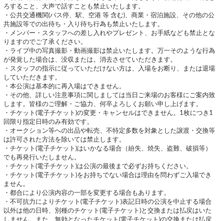
ろすること、大声で話すことも禁止いたします。
・公共交通機関(バス停、駅、空港 等 含む)、商業・宿泊施設、その他の公
共施設等での出待ち・入り待ち行為も禁止いたします。
・メンバー・スタッフへの差し入れやプレゼント、お手紙なども禁止とな
りますのでご了承ください。
・ライブ中の写真撮影・動画撮影は禁止いたします。万一そのような行為
が発覚した場合は、没収または。消去させていただきます。
・スタッフの指示に従っていただけない方は、入場をお断り、または退場
していただきます。
・本公演は基本的に再入場はできません。
・その他、詳しい注意事項に関しましては当日ご来場のお客様にご案内致
します。皆様のご理解・ご協力、何卒よろしくお願い申し上げます。
・チケット(電子チケット)の変更・キャンセルはできません。1枚につき1
回限り指定日時のみ有効です。
・オークション等への出品や転売、不特定多数を対象とした譲渡・交換等
は許可された方法を除いては禁止します。
・チケット(電子チケット)はいかなる場合（紛失、焼失、盗難、破損等）
でも再発行いたしません。
・チケット(電子チケット)は公演の最後まで必ずお持ちください。
・チケット(電子チケット)をお持ちでない場合は理由を問わずご入場でき
ません。
・都合により公演内容の一部を変更する場合もあります。
・不可抗力によりチケット(電子チケット)表記日時の公演を中止する場合
以外は他の日時、別種のチケット(電子チケット)と交換または払戻はいた
しません。また、無効となったチケット(電子チケット)の交換または払戻