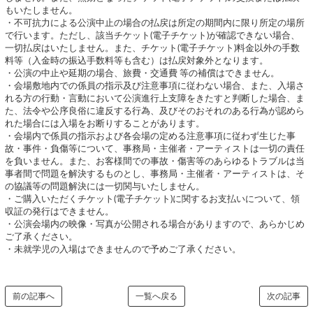
もいたしません。
・不可抗力による公演中止の場合の払戻は所定の期間内に限り所定の場所
で行います。ただし、該当チケット(電子チケット)が確認できない場合、
一切払戻はいたしません。また、チケット(電子チケット)料金以外の手数
料等（入金時の振込手数料等も含む）は払戻対象外となります。
・公演の中止や延期の場合、旅費・交通費 等の補償はできません。
・会場敷地内での係員の指示及び注意事項に従わない場合、また、入場さ
れる方の行動・言動において公演進行上支障をきたすと判断した場合、ま
た、法令や公序良俗に違反する行為、及びそのおそれのある行為が認めら
れた場合には入場をお断りすることがあります。
・会場内で係員の指示および各会場の定める注意事項に従わず生じた事
故・事件・負傷等について、事務局・主催者・アーティストは一切の責任
を負いません。また、お客様間での事故・傷害等のあらゆるトラブルは当
事者間で問題を解決するものとし、事務局・主催者・アーティストは、そ
の協議等の問題解決には一切関与いたしません。
・ご購入いただくチケット(電子チケット)に関するお支払いについて、領
収証の発行はできません。
・公演会場内の映像・写真が公開される場合がありますので、あらかじめ
ご了承ください。
・未就学児の入場はできませんので予めご了承ください。
前の記事へ
一覧へ戻る
次の記事