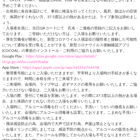
り、OPEN、START、物販販売時間、内容 等も変更になる可能性がございます。
予めご了承ください。
・出発前に各自体温計にて、事前に検温を行ってください。風邪、咳ほかの症状
で、体調がすぐれない方、37.5度以上の熱があるかたは、ライブ参加は諦めまし
ょう。
・入場者全員に、当日QRコードにて 氏名・ご連絡の登録のご記入をお願いし
ております。 ご登録いただけない方は、ご入場をお断りいたします。
・厚生労働省が開発した、新型コロナウイルス感染症の陽性者と接触した可能性
について通知を受け取ることができる「新型コロナウイルス接触確認アプリ
(COCOA)」の事前のインストール・ご利用のご協力もお願いいたします。
Google Play：
https://play.google.com/store/apps/details?
id=jp.go.mhlw.covid19radar
App Store：
https://apps.apple.com/jp/app/id1516764458
・整理番号順によりご入場いただきますが、平常時より入場時の手続きが多くな
りますので、時間に余裕を持ってご来場下さい。
・ご来場時、会場内、ライブ中は、必ずマスクの着用をお願いいたします。ご協
力いただけない場合は、ご入場をお断りいたします。
・入場の際、受付にて検温を実施いたします。その際に37.5度以上の熱がある場
合、また体調のすぐれない方のご入場をお断りいたします。
・入場時に、アルコール消毒を行ってください。手洗い・うがいの徹底をお願い
いたします。会場内にアルコール消毒液も設置しております。こまめな手洗い・
アルコール消毒をお願いいたします。
・飛沫感染防止の為、会場内で大声で話す行為、声援は禁止となります。
・会場ドリンクに関しましては、感染予防の観点から、アルコールの販売を停止
いたします。また、アルコールを摂取してからの入場も不可となりますので、ご