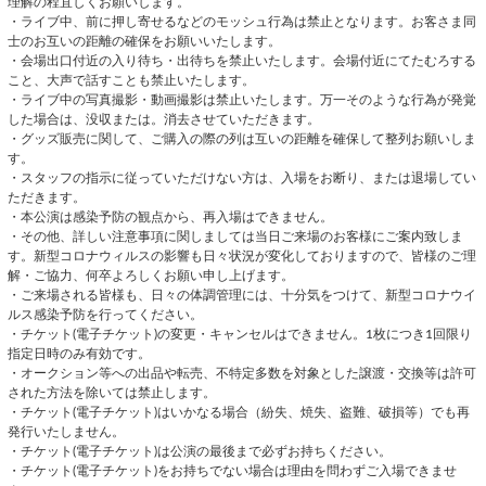
理解の程宜しくお願いします。
・ライブ中、前に押し寄せるなどのモッシュ行為は禁止となります。お客さま同
士のお互いの距離の確保をお願いいたします。
・会場出口付近の入り待ち・出待ちを禁止いたします。会場付近にてたむろする
こと、大声で話すことも禁止いたします。
・ライブ中の写真撮影・動画撮影は禁止いたします。万一そのような行為が発覚
した場合は、没収または。消去させていただきます。
・グッズ販売に関して、ご購入の際の列は互いの距離を確保して整列お願いしま
す。
・スタッフの指示に従っていただけない方は、入場をお断り、または退場してい
ただきます。
・本公演は感染予防の観点から、再入場はできません。
・その他、詳しい注意事項に関しましては当日ご来場のお客様にご案内致しま
す。新型コロナウィルスの影響も日々状況が変化しておりますので、皆様のご理
解・ご協力、何卒よろしくお願い申し上げます。
・ご来場される皆様も、日々の体調管理には、十分気をつけて、新型コロナウイ
ルス感染予防を行ってください。
・チケット(電子チケット)の変更・キャンセルはできません。1枚につき1回限り
指定日時のみ有効です。
・オークション等への出品や転売、不特定多数を対象とした譲渡・交換等は許可
された方法を除いては禁止します。
・チケット(電子チケット)はいかなる場合（紛失、焼失、盗難、破損等）でも再
発行いたしません。
・チケット(電子チケット)は公演の最後まで必ずお持ちください。
・チケット(電子チケット)をお持ちでない場合は理由を問わずご入場できませ