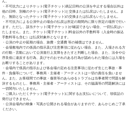
ん。
・不可抗力によりチケット(電子チケット)表記日時の公演を中止する場合以外は
他の日時、別種のチケット(電子チケット)と交換または払戻はいたしません。ま
た、無効となったチケット(電子チケット)の交換または払戻もいたしません。
・不可抗力による公演中止の場合の払戻は所定の期間内に限り所定の場所で行い
ます。ただし、該当チケット(電子チケット)が確認できない場合、一切払戻はい
たしません。また、チケット(電子チケット)料金以外の手数料等（入金時の振込
手数料等も含む）は払戻対象外となります。
・公演の中止や延期の場合、旅費・交通費 等の補償はできません。
・会場敷地内での係員の指示及び注意事項に従わない場合、また、入場される方
の行動・言動において公演進行上支障をきたすと判断した場合、また、法令や公
序良俗に違反する行為、及びそのおそれのある行為が認められた場合には入場を
お断りすることがあります。
・会場内で係員の指示および各会場の定める注意事項に従わず生じた事故・事
件・負傷等について、事務局・主催者・アーティストは一切の責任を負いませ
ん。また、お客様間での事故・傷害等のあらゆるトラブルは当事者間で問題を解
決するものとし、事務局・主催者・アーティストは、その協議等の問題解決には
一切関与いたしません。
・ご購入いただくチケット(電子チケット)に関するお支払いについて、領収証の
発行はできません。
・公演会場内の映像・写真が公開される場合がありますので、あらかじめご了承
ください。