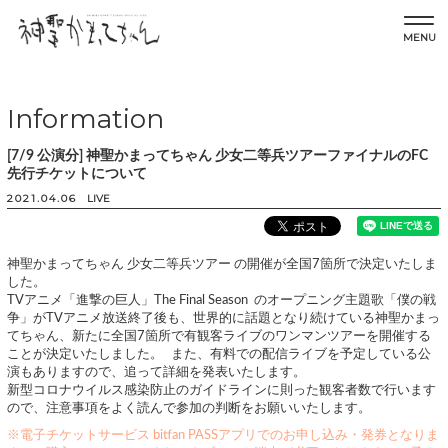
MENU
Information
[7/9 公演分] 神聖かまってちゃん 少女二等兵ツアーファイナルのFC
先行チケットについて
2021.04.06
LIVE
神聖かまってちゃん 少女二等兵ツアー の開催が全国7箇所で決定いたしま
した。
TVアニメ「進撃の巨人」The Final Season のオープニング主題歌「僕の戦
争」がTVアニメ放送終了後も、世界的に話題となり続けている神聖かまっ
てちゃん、新たに全国7箇所で有観客ライブのワンマンツアーを開催する
ことが決定いたしました。 また、有料での配信ライブを予定している公
演もありますので、追って詳細を発表いたします。
新型コロナウイルス感染防止のガイドラインに則った観客者数で行います
ので、注意事項をよく読んで参加の判断をお願いいたします。
※電子チケットサービス bitfan PASSアプリでのお申し込み・発券となりま